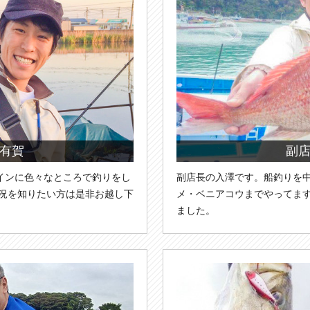
有賀
副
インに色々なところで釣りをし
副店長の入澤です。船釣りを
近況を知りたい方は是非お越し下
メ・ベニアコウまでやってま
ました。