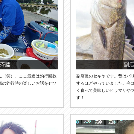
斉藤
副
ん（笑）。ここ最近は釣行回数
副店長のセキヤです。昔はバ
様の釣行時の楽しいお話をぜひ
するほどやっていました。今
く食べて美味しいヒラマサや
す！