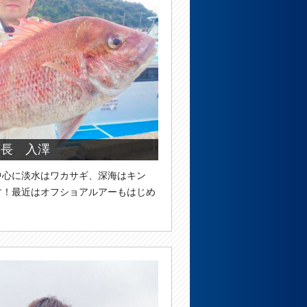
店長 入澤
中心に淡水はワカサギ、深海はキン
す！最近はオフショアルアーもはじめ