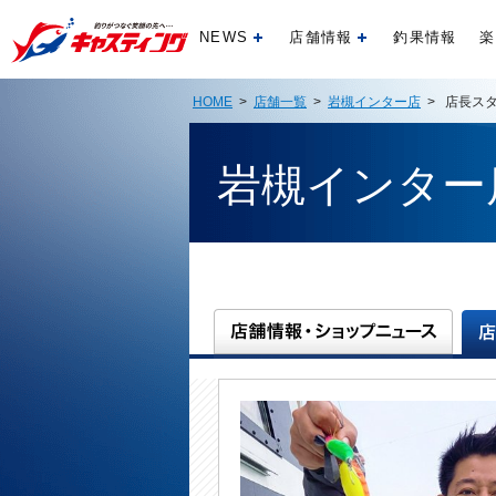
NEWS
店舗情報
釣果情報
楽
開く
開く
HOME
>
店舗一覧
>
岩槻インター店
> 店長ス
岩槻インター