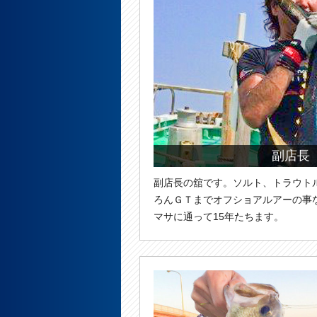
副店長
副店長の舘です。ソルト、トラウト
ろんＧＴまでオフショアルアーの事
マサに通って15年たちます。