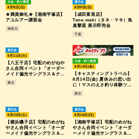
大会・釣り教室
展示会
8月9日(日)
8月9日(日)
★満員御礼★【湘南平塚店】
【成田富里店】
アユルアー講習会
Tane.maki（タネ・マキ）魚
臭撃退 展示即売会
神奈川
千葉
展示会
8月11日(火)
大会・釣り教室
【八王子店】宅配のめがねや
8月14日(金)
さん合同イベント「オーダー
【キャスティングトラベル】
メイド偏光サングラス＆ナイ
8月14日(金) 夏休みの思い出
トオレンジ受注会」
東京
に！マスのえさ釣り体験ツア
ー
東京
展示会
展示会
8月15日(土)
8月16日(日)
【横浜磯子店】宅配のめがね
【湘南平塚店】宅配のめがね
やさん合同イベント「オーダ
やさん合同イベント「オーダ
ーメイド偏光サングラス＆ナ
ーメイド偏光サングラス＆ナ
イトオレンジ受注会」
イトオレンジ受注会」