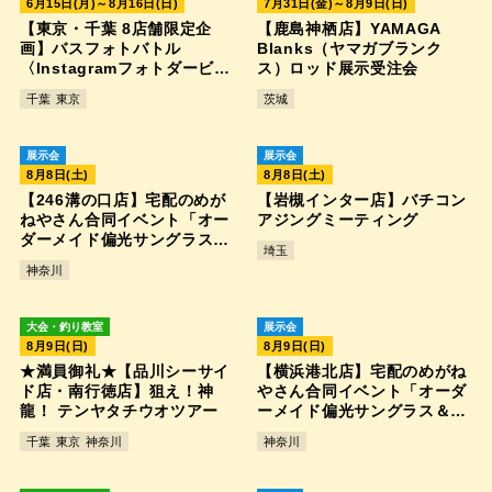
6月15日(月)～8月16日(日)
7月31日(金)～8月9日(日)
【東京・千葉 8店舗限定企
【鹿島神栖店】YAMAGA
画】バスフォトバトル
Blanks（ヤマガブランク
〈Instagramフォトダービ
ス）ロッド展示受注会
ー〉
千葉
東京
茨城
展示会
展示会
8月8日(土)
8月8日(土)
【246溝の口店】宅配のめが
【岩槻インター店】バチコン
ねやさん合同イベント「オー
アジングミーティング
ダーメイド偏光サングラス＆
埼玉
ナイトオレンジ受注会」
神奈川
大会・釣り教室
展示会
8月9日(日)
8月9日(日)
★満員御礼★【品川シーサイ
【横浜港北店】宅配のめがね
ド店・南行徳店】狙え！神
やさん合同イベント「オーダ
龍！ テンヤタチウオツアー
ーメイド偏光サングラス＆ナ
イトオレンジ受注会」
千葉
東京
神奈川
神奈川