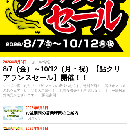
2026年8月6日
セール情報
8/7（金）～10/12（月・祝）【鮎クリ
アランスセール】開催！！
シーズン真っただ中！！鮎ファンの皆様へおくる、特別企画！！ 当社オススメ
の鮎ウェア・鮎用品を大ご奉仕！！ お得な機会をお見逃しなく！！（一部対象
外商品がございます） 〈開催期間…
2026年8月6日
お盆期間の営業時間のご案内
お知らせ
2026年8月6日