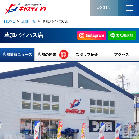
LOGIN
HOME
>
店舗一覧
> 草加バイパス店
草加バイパス店
店舗情報ニュース
店舗の釣果
スタッフ紹介
アクセス