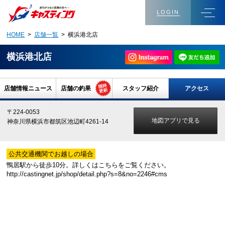
LOGIN
HOME
>
店舗一覧
> 横浜港北店
横浜港北店
店舗情報ニュース
店舗の釣果
スタッフ紹介
アクセス
〒224-0053
地図アプリで見る
神奈川県横浜市都筑区池辺町4261-14
公共交通機関でお越しの場合
鴨居駅から徒歩10分。詳しくはこちらをご覧ください。
http://castingnet.jp/shop/detail.php?s=8&no=2246#cms