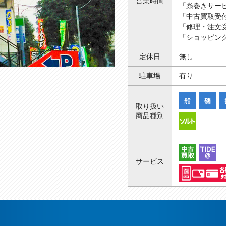
営業時間
「糸巻きサー
「中古買取受付
「修理・注文受
「ショッピング
定休日
無し
駐車場
有り
取り扱い
商品種別
サービス