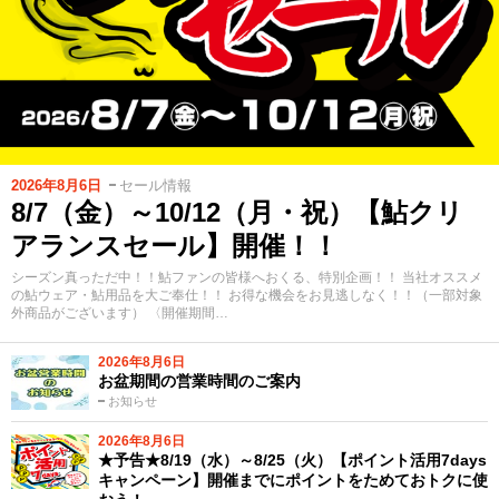
2026年8月6日
セール情報
8/7（金）～10/12（月・祝）【鮎クリ
アランスセール】開催！！
シーズン真っただ中！！鮎ファンの皆様へおくる、特別企画！！ 当社オススメ
の鮎ウェア・鮎用品を大ご奉仕！！ お得な機会をお見逃しなく！！（一部対象
外商品がございます） 〈開催期間…
2026年8月6日
お盆期間の営業時間のご案内
お知らせ
2026年8月6日
★予告★8/19（水）～8/25（火）【ポイント活用7days
キャンペーン】開催までにポイントをためておトクに使