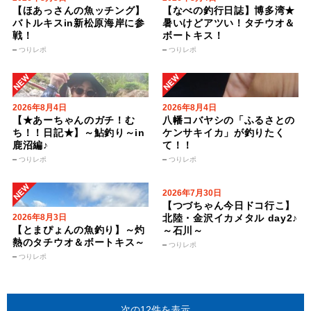
【ほあっさんの魚ッチング】
【なべの釣行日誌】博多湾★
バトルキスin新松原海岸に参
暑いけどアツい！タチウオ＆
戦！
ボートキス！
つりレポ
つりレポ
2026年8月4日
2026年8月4日
【★あーちゃんのガチ！む
八幡コバヤシの「ふるさとの
ち！！日記★】～鮎釣り～in
ケンサキイカ」が釣りたく
鹿沼編♪
て！！
つりレポ
つりレポ
2026年7月30日
【つづちゃん今日ドコ行こ】
2026年8月3日
北陸・金沢イカメタル day2♪
【とまぴょんの魚釣り】～灼
～石川～
熱のタチウオ＆ボートキス～
つりレポ
つりレポ
次の12件を表示