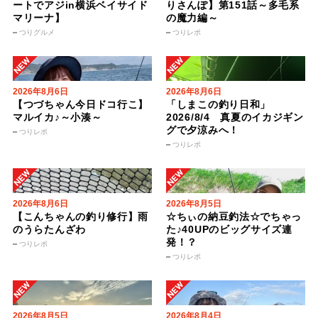
ートでアジin横浜ベイサイド
りさんぽ】第151話～多毛系
マリーナ】
の魔力編～
つりグルメ
つりレポ
2026年8月6日
2026年8月6日
【つづちゃん今日ドコ行こ】
「しまこの釣り日和」
マルイカ♪～小湊～
2026/8/4 真夏のイカジギン
グで夕涼みへ！
つりレポ
つりレポ
2026年8月6日
2026年8月5日
【こんちゃんの釣り修行】雨
☆ちぃの納豆釣法☆でちゃっ
のうらたんざわ
た♪40UPのビッグサイズ連
発！？
つりレポ
つりレポ
2026年8月5日
2026年8月4日