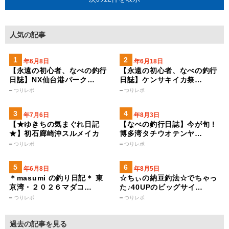
人気の記事
2024年6月8日
2024年6月18日
【永遠の初心者、なべの釣行
【永遠の初心者、なべの釣行
日誌】NX仙台港パーク…
日誌】ケンサキイカ祭…
つりレポ
つりレポ
2023年7月6日
2025年8月3日
【★ゆきちの気まぐれ日記
【なべの釣行日誌】今が旬！
★】初石廊崎沖スルメイカ
博多湾タチウオテンヤ…
つりレポ
つりレポ
2026年6月8日
2026年8月5日
＊masumi の釣り日記＊ 東
☆ちぃの納豆釣法☆でちゃっ
京湾・２０２６マダコ…
た♪40UPのビッグサイ…
つりレポ
つりレポ
過去の記事を見る