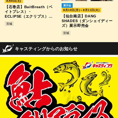
8月8日(土)
展示会
【石巻店】BaitBreath（ベ
8月10日(月)～8月11日(火)
イトブレス）・
【仙台南店】DANG
ECLIPSE（エクリプス）合
SHADES（ダンシェイディー
同展示受注会
宮城
ズ）展示即売会
宮城
キャスティングからのお知らせ