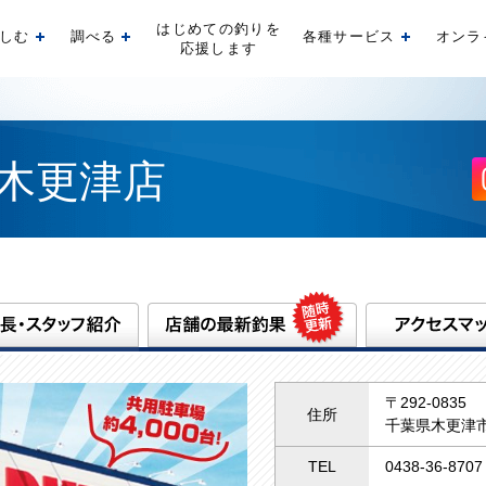
はじめての釣りを
しむ
調べる
各種サービス
オンラ
開く
開く
開く
応援します
木更津店
〒292-0835
住所
千葉県木更津
TEL
0438-36-8707