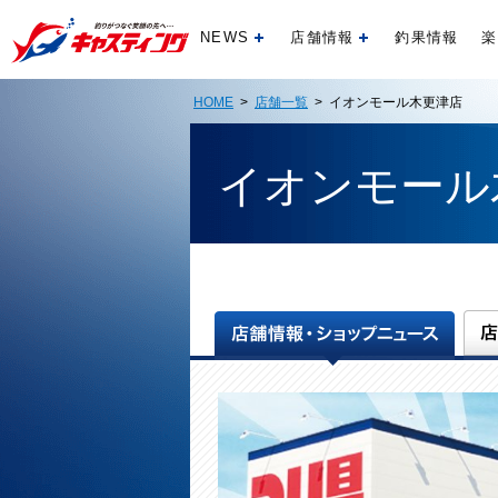
NEWS
店舗情報
釣果情報
楽
開く
開く
HOME
>
店舗一覧
> イオンモール木更津店
イオンモール