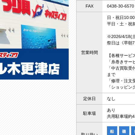
FAX
0438-30-6570
日・祝日10:00
平日・土・祝前日
※2026/4/1
祭日は《早朝7
営業時間
【各種サービ
「糸巻きサー
「中古買取受付
まで
「修理・注文受
「ショッピング
定休日
なし
あり
駐車場
共用駐車場約4,
取り扱い