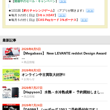
★【
開催中のセール・キャンペーン
】
＞＞
★1日1回【
釣りチャレンジゲーム
】（アプリが開きます）
＞＞
★毎月３の付く日は【
3キャスDAY
】
＞＞
★
毎月５の付く日は【
CAS Payカード 3％ボーナス
】
＞＞
最新記事
2026年8月5日
【Megabass】 New LEVANTE reddot Design Award
…
商品情報
2026年8月3日
オンライン中古買取大好評!!
お知らせ
2026年7月27日
【Hapyson】 水熟－水冷熟成庫－ 予約開始しまし…
商品情報
2026年7月24日
【DAIWA】 シーボーグ 150J ご予約受付中です！