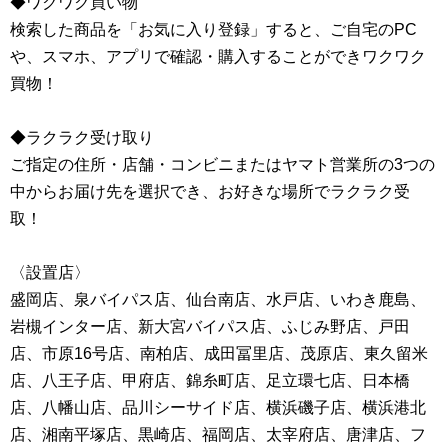
◆ワクワク買い物
検索した商品を「お気に入り登録」すると、ご自宅のPC
や、スマホ、アプリで確認・購入することができワクワク
買物！
◆ラクラク受け取り
ご指定の住所・店舗・コンビニまたはヤマト営業所の3つの
中からお届け先を選択でき、お好きな場所でラクラク受
取！
〈設置店〉
盛岡店、泉バイパス店、仙台南店、水戸店、いわき鹿島、
岩槻インター店、新大宮バイパス店、ふじみ野店、戸田
店、市原16号店、南柏店、成田冨里店、茂原店、東久留米
店、八王子店、甲府店、錦糸町店、足立環七店、日本橋
店、八幡山店、品川シーサイド店、横浜磯子店、横浜港北
店、湘南平塚店、黒崎店、福岡店、太宰府店、唐津店、フ