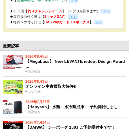
★【
開催中のセール・キャンペーン
】
＞＞
★1日1回【
釣りチャレンジゲーム
】（アプリが開きます）
＞＞
★毎月３の付く日は【
3キャスDAY
】
＞＞
★
毎月５の付く日は【
CAS Payカード 3％ボーナス
】
＞＞
最新記事
2026年8月5日
【Megabass】 New LEVANTE reddot Design Award
…
商品情報
2026年8月3日
オンライン中古買取大好評!!
お知らせ
2026年7月27日
【Hapyson】 水熟－水冷熟成庫－ 予約開始しまし…
商品情報
2026年7月24日
【DAIWA】 シーボーグ 150J ご予約受付中です！