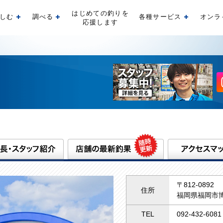
はじめての釣りを
しむ
調べる
各種サービス
オンラ
開く
開く
開く
応援します
〒812-0892
住所
福岡県福岡市博
TEL
092-432-6081