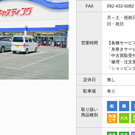
FAX
092-432-6082
月～土・祝前日 
日・祝日 10
営業時間
【各種サービ
「糸巻きサー
「中古買取受付
「修理・注文受
「ショッピング
定休日
無し
駐車場
有り
取り扱い
商品種別