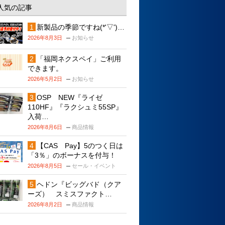
人気の記事
新製品の季節ですね(*'▽')…
2026年8月3日
お知らせ
「福岡ネクスペイ」ご利用
できます。
2026年5月2日
お知らせ
OSP NEW『ライゼ
110HF』『ラクシュミ55SP』
入荷…
2026年8月6日
商品情報
【CAS Pay】5のつく日は
「3％」のボーナスを付与！
2026年8月5日
セール・イベント
ヘドン『ビッグバド（クア
ーズ） スミスファクト…
2026年8月2日
商品情報