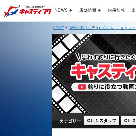
NEWS
店舗情報
釣果情報
楽
開く
開く
HOME
>
思わず釣りに行きたくなる！「キャステ
Cｈ.1 スタッフ
Cｈ.
カテゴリー