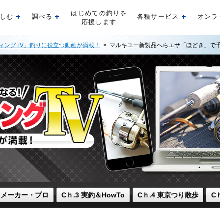
はじめての釣りを
しむ
調べる
各種サービス
オンラ
開く
開く
開く
応援します
ィングTV」釣りに役立つ動画が満載！
> マルキユー新製品へらエサ「ほどき」で
2 メーカー・プロ
Cｈ.3 実釣＆HowTo
Cｈ.4 東京つり散歩
C