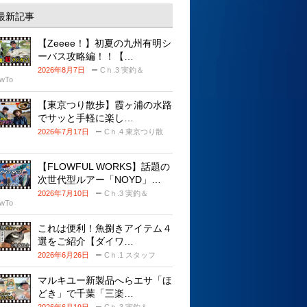
最新記事
【Zeeee！】初夏の九州有明シ
ーバス攻略編！！【…
2026年8月7日
Cｈ.3 実釣＆
wTo
【東京つり散歩】霞ヶ浦の水路
でサッと手軽に楽し…
2026年7月17日
Cｈ.4 東京つり散
【FLOWFUL WORKS】話題の
次世代型ルアー「NOYD」…
2026年7月10日
Cｈ.3 実釣＆
wTo
これは便利！魚捌きアイテム４
選をご紹介【ダイワ…
2026年6月26日
Cｈ.1 スタッフ
マルキユー新製品へらエサ「ほ
どき」で千葉「三楽…