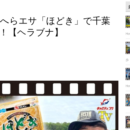
品へらエサ「ほどき」で千葉
！【ヘラブナ】
Ho
歩
Ho