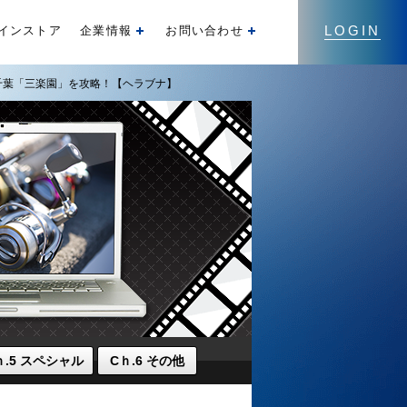
LOGIN
インストア
企業情報
お問い合わせ
開く
開く
千葉「三楽園」を攻略！【ヘラブナ】
ｈ.5 スペシャル
Cｈ.6 その他