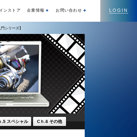
LOGIN
インストア
企業情報
お問い合わせ
開く
開く
入門シリーズ】
ｈ.5 スペシャル
Cｈ.6 その他