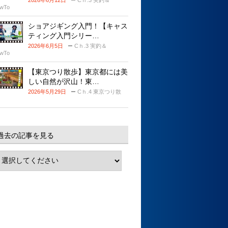
2026年6月12日
Cｈ.3 実釣＆
wTo
ショアジギング入門！【キャス
ティング入門シリー…
2026年6月5日
Cｈ.3 実釣＆
wTo
【東京つり散歩】東京都には美
しい自然が沢山！東…
2026年5月29日
Cｈ.4 東京つり散
過去の記事を見る