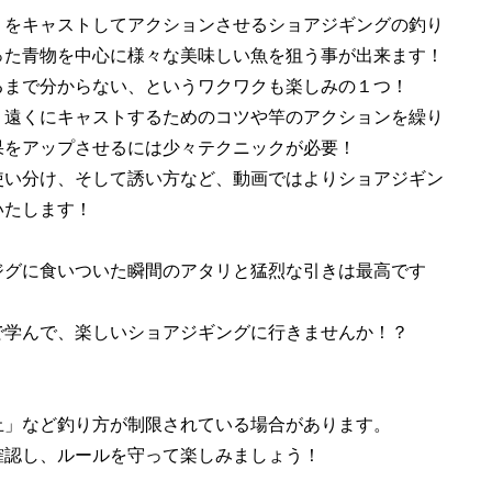
」をキャストしてアクションさせるショアジギングの釣り
った青物を中心に様々な美味しい魚を狙う事が出来ます！
るまで分からない、というワクワクも楽しみの１つ！
り遠くにキャストするためのコツや竿のアクションを繰り
果をアップさせるには少々テクニックが必要！
使い分け、そして誘い方など、動画ではよりショアジギン
いたします！
ジグに食いついた瞬間のアタリと猛烈な引きは最高です
で学んで、楽しいショアジギングに行きませんか！？
止」など釣り方が制限されている場合があります。
認し、ルールを守って楽しみましょう！