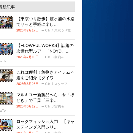
最新記事
【東京つり散歩】霞ヶ浦の水路
でサッと手軽に楽し…
2026年7月17日
Cｈ.4 東京つり散
【FLOWFUL WORKS】話題の
次世代型ルアー「NOYD」…
2026年7月10日
Cｈ.3 実釣＆
wTo
これは便利！魚捌きアイテム４
選をご紹介【ダイワ…
2026年6月26日
Cｈ.1 スタッフ
マルキユー新製品へらエサ「ほ
どき」で千葉「三楽…
2026年6月19日
Cｈ.3 実釣＆
wTo
ロックフィッシュ入門！【キャ
スティング入門シリ…