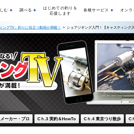
はじめての釣りを
しむ
調べる
各種サービス
オンラ
開く
開く
開く
応援します
ィングTV」釣りに役立つ動画が満載！
> ショアジギング入門！【キャスティング
2 メーカー・プロ
Cｈ.3 実釣＆HowTo
Cｈ.4 東京つり散歩
C