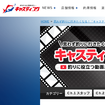
NEWS
店舗情報
釣果情報
楽
開く
開く
HOME
>
思わず釣りに行きたくなる！「キャステ
Cｈ.1 スタッフ
Cｈ.
カテゴリー