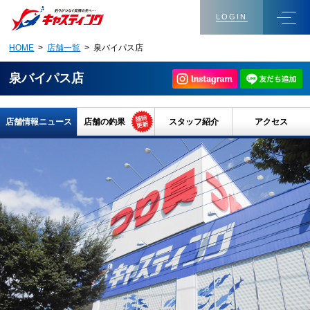
LOGIN
HOME
>
店舗一覧
> 泉バイパス店
泉バイパス店
店舗情報ニュース
店舗の釣果
スタッフ紹介
アクセス