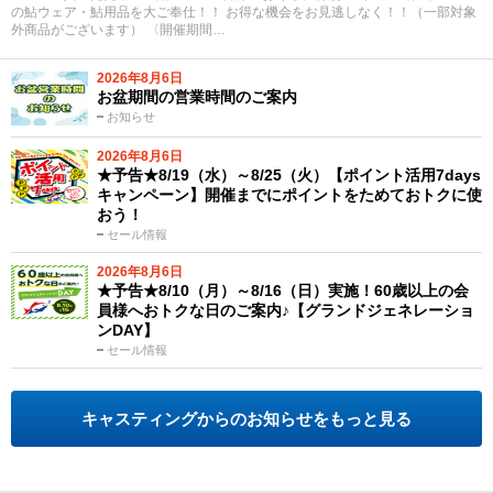
の鮎ウェア・鮎用品を大ご奉仕！！ お得な機会をお見逃しなく！！（一部対象
外商品がございます） 〈開催期間…
2026年8月6日
お盆期間の営業時間のご案内
お知らせ
2026年8月6日
★予告★8/19（水）～8/25（火）【ポイント活用7days
キャンペーン】開催までにポイントをためておトクに使
おう！
セール情報
2026年8月6日
★予告★8/10（月）～8/16（日）実施！60歳以上の会
員様へおトクな日のご案内♪【グランドジェネレーショ
ンDAY】
セール情報
キャスティングからのお知らせをもっと見る