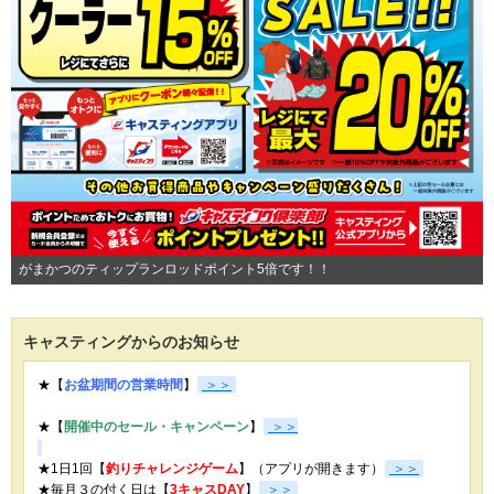
がまかつのティップランロッドポイント5倍です！！
キャスティングからのお知らせ
★【
お盆期間の営業時間
】
＞＞
★【
開催中のセール・キャンペーン
】
＞＞
★1日1回【
釣りチャレンジゲーム
】（アプリが開きます）
＞＞
★毎月３の付く日は【
3キャスDAY
】
＞＞