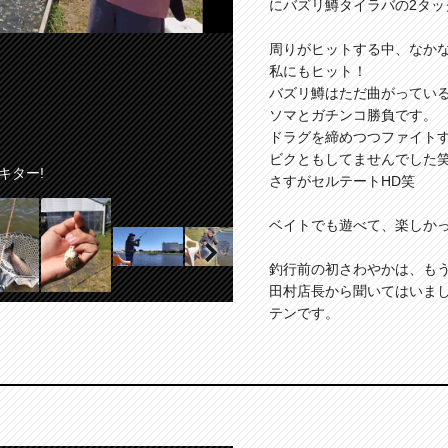
にバズリ鱒タイラバの2タッ
周りがヒットする中、なか
私にもヒット！
バズリ鱒はただ曲がっている
ソマとガチンコ勝負です。
ドラグを締めつつファイト
ビクともしてませんでした
キター!
セル
さすがセルテートHD笑
ベイトでも遊べて、楽しか
釣行前の初さわやかは、も
田村店長から聞いてはいま
Next
テンです。