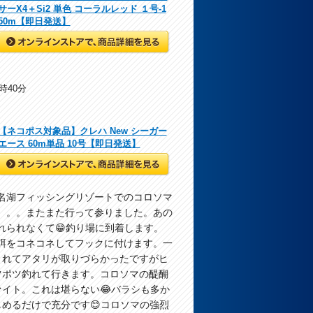
サーX4＋Si2 単色 コーラルレッド １号-1
50m【即日発送】
6時40分
【ネコポス対象品】クレハ New シーガー
エース 60m単品 10号【即日発送】
名湖フィッシングリゾートでのコロソマ
。。。またまた行って参りました。あの
れられなくて😁釣り場に到着します。
餌をコネコネしてフックに付けます。一
されてアタリが取りづらかったですがヒ
ツポツ釣れて行きます。コロソマの醍醐
イト。これは堪らない😂バラシも多か
めるだけで充分です😊コロソマの強烈