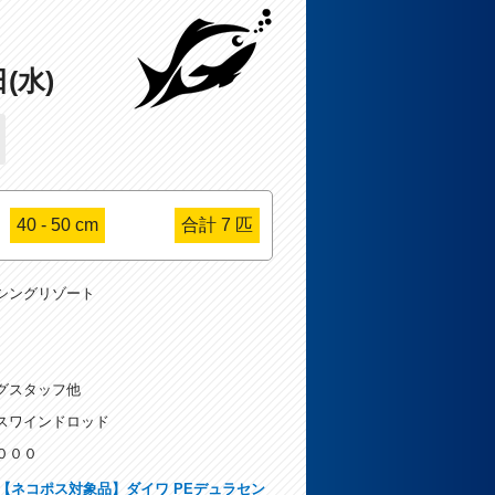
日(水)
40 - 50 cm
合計 7 匹
シングリゾート
グスタッフ他
スワインドロッド
０００
【ネコポス対象品】ダイワ PEデュラセン