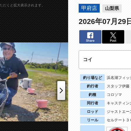
ただくと拡大表示されます。
甲府店
山梨県
2026年07月29
コイ
釣り場など
浜名湖フィッ
釣行者
スタッフ伊藤
釣種
コロソマ
同行者
キャスティン
Next
ロッド
ジャストエー
リール
セルテート３