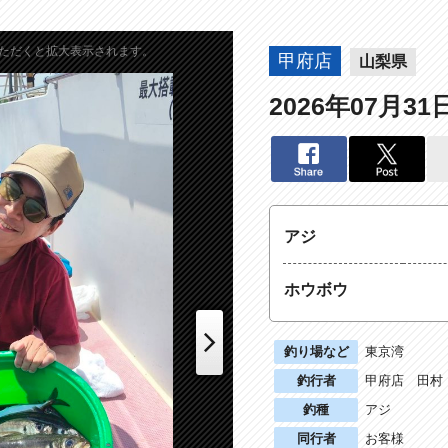
ただくと拡大表示されます。
甲府店
山梨県
2026年07月31
アジ
ホウボウ
釣り場など
東京湾
釣行者
甲府店 田村
Next
釣種
アジ
同行者
お客様