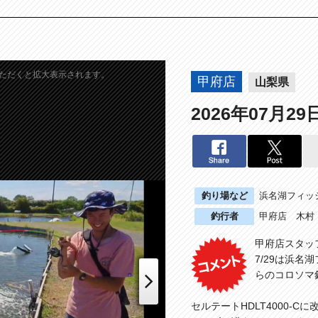
ただくと拡大表示されます。
甲府店
山梨県
2026年07月29
釣り場など
浜名湖フィッ
釣行者
甲府店 木村
甲府店スタッ
7/29は浜
らのコロソマ
セルテートHDLT4000-C
Next