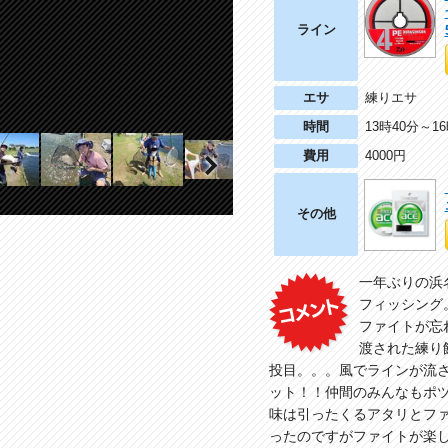
ライン
エサ
練りエサ
時間
13時40分～1
費用
4000円
その他
Next
一年ぶりの浜
フィッシング
ファイトが忘
渡された練り
投目。。。風でラインが流
ット！！仲間のみんなもポ
味は引ったくるアタリとファ
ったのですがファイトが楽し