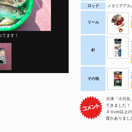
ロッド
メタリアアカ
リール
4
れてます！
針
その他
大津「小川丸
てきました！
４０cm以上
度かありまし