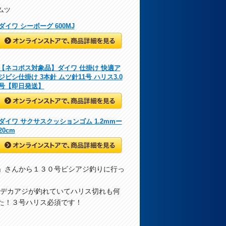
ムツ
ダイワ シーボーグ 600MJ
2cmと41cm
【ネコポス対象品】ダイワ 仕掛け 快適ア
ジビシ仕掛け 3本針 ムツ針11号 ハリス3.0
号【即日発送】
ダイワ サクサスクッションゴム 1.2mmー
20cm
」さんから１３０号ビシアジ釣りに行っ
のデカアジが釣れていてハリス切れも何
た！３号ハリス必須です！