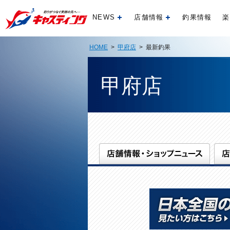
NEWS
店舗情報
釣果情報
楽
開く
開く
HOME
>
甲府店
> 最新釣果
甲府店