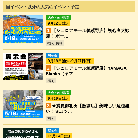
当イベント以外の人気のイベント予定
大会・釣り教室
9月12日(土)
【シュロアモール筑紫野店】初心者大歓
迎！ ボー…
福岡
長崎
展示会
9月18日(金)～9月27日(日)
【シュロアモール筑紫野店】YAMAGA
Blanks（ヤマ…
福岡
大会・釣り教室
9月19日(土)
★満員御礼★【飯塚店】美味しい魚種狙
い！ SLJツ…
福岡
展示会
11月14日(土)