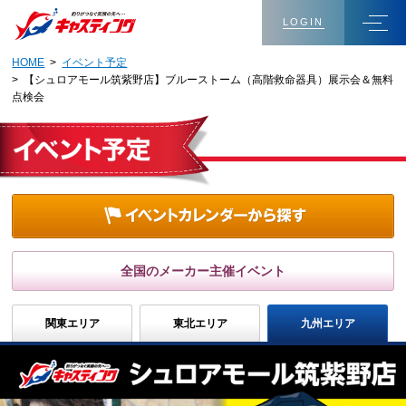
LOGIN
HOME
>
イベント予定
> 【シュロアモール筑紫野店】ブルーストーム（高階救命器具）展示会＆無料
点検会
全国のメーカー主催イベント
関東エリア
東北エリア
九州エリア