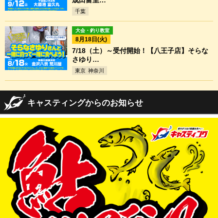
成田富里…
千葉
大会・釣り教室
8月18日(火)
7/18（土）～受付開始！【八王子店】そらな
さゆり…
東京
神奈川
キャスティングからのお知らせ