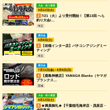
大会・釣り教室
9月22日(火)
7/21（火）より受付開始！【第13回 へら
釣り大会i…
埼玉
展示会
8月8日(土)
【岩槻インター店】バチコンアジングミー
ティング
埼玉
展示会
7月31日(金)～8月9日(日)
【鹿島神栖店】YAMAGA Blanks（ヤマガ
ブランクス…
茨城
大会・釣り教室
9月12日(土)
★満員御礼★【千葉稲毛海岸店・茂原店・