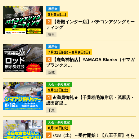
展示会
8月8日(土)
【岩槻インター店】バチコンアジングミー
ティング
埼玉
展示会
7月31日(金)～8月9日(日)
【鹿島神栖店】YAMAGA Blanks（ヤマガ
ブランクス…
茨城
大会・釣り教室
9月12日(土)
★満員御礼★【千葉稲毛海岸店・茂原店・
成田富里…
千葉
大会・釣り教室
8月18日(火)
7/18（土）～受付開始！【八王子店】そら