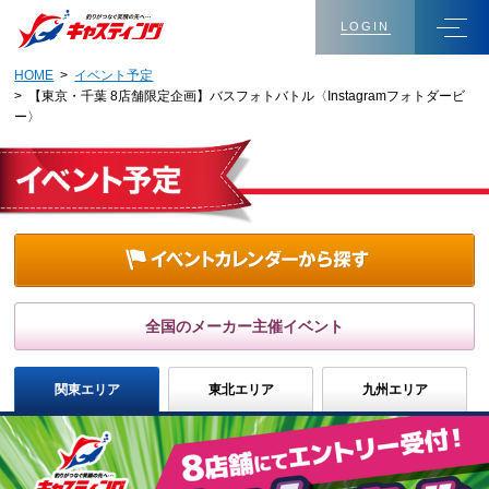
LOGIN
HOME
>
イベント予定
> 【東京・千葉 8店舗限定企画】バスフォトバトル〈Instagramフォトダービ
ー〉
全国のメーカー主催イベント
関東エリア
東北エリア
九州エリア