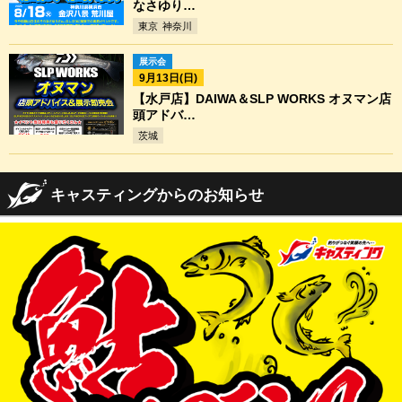
なさゆり…
東京
神奈川
展示会
9月13日(日)
【水戸店】DAIWA＆SLP WORKS オヌマン店
頭アドバ…
茨城
キャスティングからのお知らせ