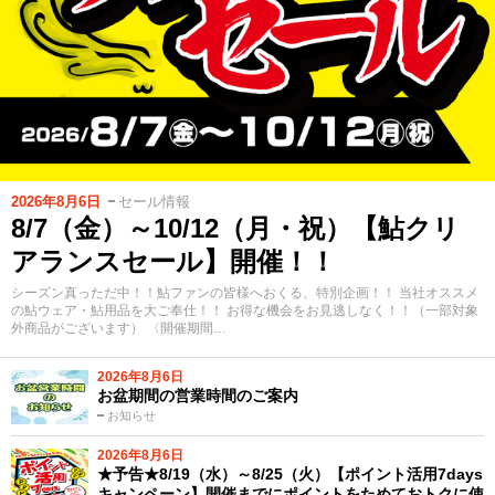
2026年8月6日
セール情報
8/7（金）～10/12（月・祝）【鮎クリ
アランスセール】開催！！
シーズン真っただ中！！鮎ファンの皆様へおくる、特別企画！！ 当社オススメ
の鮎ウェア・鮎用品を大ご奉仕！！ お得な機会をお見逃しなく！！（一部対象
外商品がございます） 〈開催期間…
2026年8月6日
お盆期間の営業時間のご案内
お知らせ
2026年8月6日
★予告★8/19（水）～8/25（火）【ポイント活用7days
キャンペーン】開催までにポイントをためておトクに使