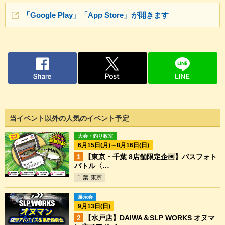
「Google Play」「App Store」が開きます
当イベント以外の人気のイベント予定
大会・釣り教室
6月15日(月)～8月16日(日)
【東京・千葉 8店舗限定企画】バスフォト
バトル〈…
千葉
東京
展示会
9月13日(日)
【水戸店】DAIWA＆SLP WORKS オヌマ