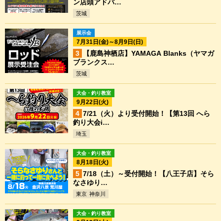
ン店頭アドバ…
茨城
展示会
7月31日(金)～8月9日(日)
【鹿島神栖店】YAMAGA Blanks（ヤマガ
ブランクス…
茨城
大会・釣り教室
9月22日(火)
7/21（火）より受付開始！【第13回 へら
釣り大会i…
埼玉
大会・釣り教室
8月18日(火)
7/18（土）～受付開始！【八王子店】そら
なさゆり…
東京
神奈川
大会・釣り教室