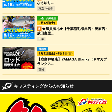
なさゆり…
東京
神奈川
大会・釣り教室
9月12日(土)
★満員御礼★【千葉稲毛海岸店・茂原店・
成田富里…
千葉
展示会
7月31日(金)～8月9日(日)
【鹿島神栖店】YAMAGA Blanks（ヤマガブ
ランクス…
茨城
キャスティングからのお知らせ