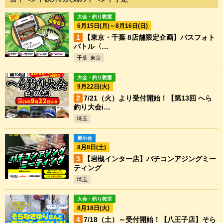
大会・釣り教室
6月15日(月)～8月16日(日)
【東京・千葉 8店舗限定企画】バスフォト
バトル〈…
千葉
東京
大会・釣り教室
9月22日(火)
7/21（火）より受付開始！【第13回 へら
釣り大会i…
埼玉
展示会
8月8日(土)
【岩槻インター店】バチコンアジングミー
ティング
埼玉
大会・釣り教室
8月18日(火)
7/18（土）～受付開始！【八王子店】そら