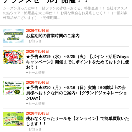
シーズン真っただ中！！鮎ファンの皆様へおくる、特別企画！！ 当社オススメ
の鮎ウェア・鮎用品を大ご奉仕！！ お得な機会をお見逃しなく！！（一部対象
外商品がございます） 〈開催期間…
2026年8月6日
お盆期間の営業時間のご案内
お知らせ
2026年8月6日
★予告★8/19（水）～8/25（火）【ポイント活用7days
キャンペーン】開催までにポイントをためておトクに使
おう！
セール情報
2026年8月6日
★予告★8/10（月）～8/16（日）実施！60歳以上の会
員様へおトクな日のご案内♪【グランドジェネレーショ
ンDAY】
セール情報
2026年8月5日
使わなくなったリールを【オンライン】で簡単買取いた
します！！
お知らせ