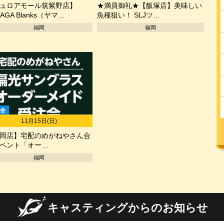
ュロアモール筑紫野店】
★満員御礼★【飯塚店】美味しい
AGA Blanks（ヤマ…
魚種狙い！ SLJツ…
福岡
福岡
会
11月15日(日)
岡店】宅配のめがねやさん合
ベント「オー…
福岡
キャスティングからのお知らせ