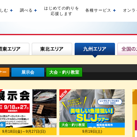
はじめての釣りを
しむ
調べる
各種サービス
オンラ
開く
開く
開く
応援します
ナー
展示会
大会・釣り教室
会
大会・釣り教室
9月18日(金)～9月27日(日)
9月19日(土)