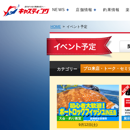
NEWS
店舗情報
釣果情報
楽
開く
開く
HOME
> イベント予定
プロ来店・トーク・セミ
カテゴリー
大会・釣り教室
展示
9月12日(土)