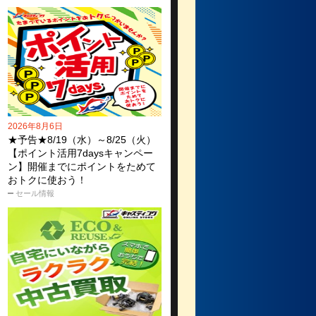
2026年8月6日
★予告★8/19（水）～8/25（火）
【ポイント活用7daysキャンペー
ン】開催までにポイントをためて
おトクに使おう！
セール情報