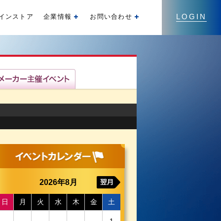
LOGIN
インストア
企業情報
お問い合わせ
開く
開く
2026年8月
日
月
火
水
木
金
土