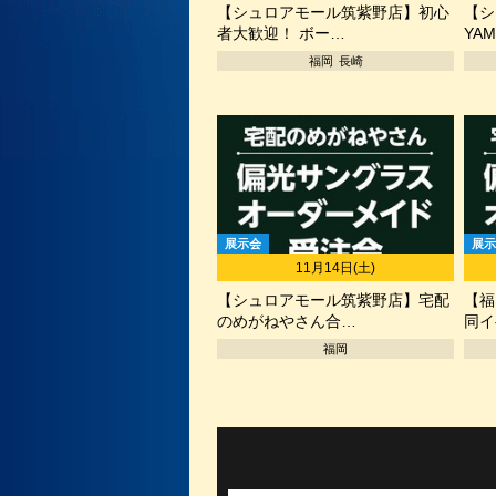
【シュロアモール筑紫野店】初心
【シ
者大歓迎！ ボー…
YAM
福岡
長崎
展示会
展示
11月14日(土)
【シュロアモール筑紫野店】宅配
【福
のめがねやさん合…
同イ
福岡