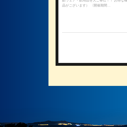
鮎ウェア・鮎用品を大ご奉仕！！ お得な
品がございます） 〈開催期間…