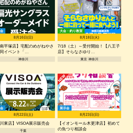
会
大会・釣り教室
8月16日(日)
8月18日(火)
南平塚店】宅配のめがねやさ
7/18（土）～受付開始！【八王子
同イベント「…
店】そらなさゆり…
神奈川
東京
神奈川
会
展示会
8月22日(土)
8月23日(日)
川東店】VISOA展示販売会
【イオンモール木更津店】初めて
の魚つり相談会
千葉