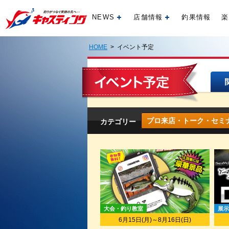
NEWS
店舗情報
釣果情報
楽
開く
開く
HOME
> イベント予定
プロ来店・トーク・セミ
カテゴリー
大会・釣り教室
展示
6月15日(月)～8月16日(日)