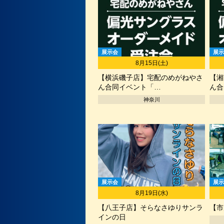
展示会
展示
8月15日(土)
【横浜磯子店】宅配のめがねやさ
【湘
ん合同イベント「…
ん合
神奈川
展示会
展示
8月19日(水)
【八王子店】そらなさゆりサンラ
【市
インの日