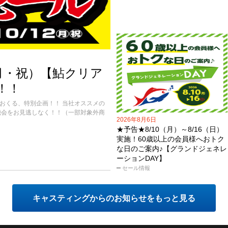
2（月・祝）【鮎クリア
！！
おくる、特別企画！！ 当社オススメの
機会をお見逃しなく！！（一部対象外商
2026年8月6日
★予告★8/10（月）～8/16（日）
実施！60歳以上の会員様へおトク
な日のご案内♪【グランドジェネレ
ーションDAY】
セール情報
キャスティングからのお知らせをもっと見る