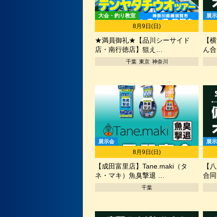
大会・釣り教室
展示
8月9日(日)
★満員御礼★【品川シーサイド
【横
店・南行徳店】狙え…
ん合
千葉
東京
神奈川
展示会
展示
8月9日(日)
【成田富里店】Tane.maki（タ
【八
ネ・マキ）魚臭撃退 …
合同
千葉