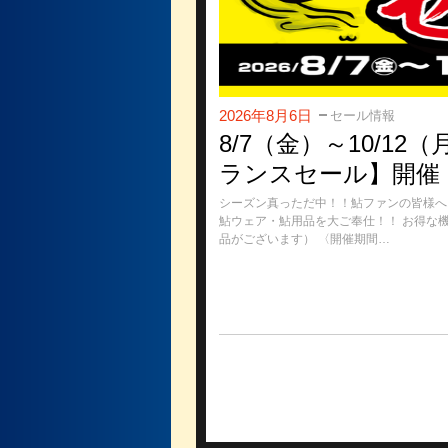
2026年8月6日
セール情報
8/7（金）～10/1
ランスセール】開催
シーズン真っただ中！！鮎ファンの皆様へ
鮎ウェア・鮎用品を大ご奉仕！！ お得な
品がございます） 〈開催期間…