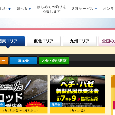
はじめての釣りを
しむ
調べる
各種サービス
オンラ
開く
開く
開く
応援します
ナー
展示会
大会・釣り教室
会
展示会
7月31日(金)～8月9日(日)
8月7日(金)