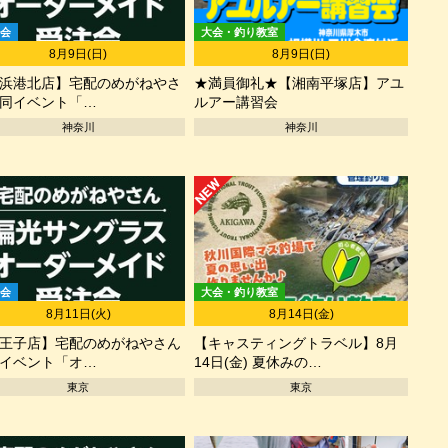
会
大会・釣り教室
8月9日(日)
8月9日(日)
浜港北店】宅配のめがねやさ
★満員御礼★【湘南平塚店】アユ
同イベント「…
ルアー講習会
神奈川
神奈川
会
大会・釣り教室
8月11日(火)
8月14日(金)
王子店】宅配のめがねやさん
【キャスティングトラベル】8月
イベント「オ…
14日(金) 夏休みの…
東京
東京