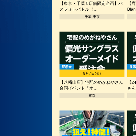
【東京・千葉 8店舗限定企画】バ
【鹿
スフォトバトル〈…
Bl
千葉
東京
展示会
展示
8月7日(金)
【八幡山店】宅配のめがねやさん
【2
合同イベント「オ…
さん
東京