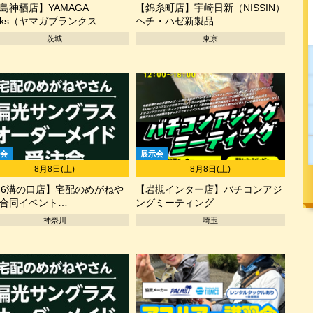
島神栖店】YAMAGA
【錦糸町店】宇崎日新（NISSIN）
anks（ヤマガブランクス…
ヘチ・ハゼ新製品…
茨城
東京
会
展示会
8月8日(土)
8月8日(土)
46溝の口店】宅配のめがねや
【岩槻インター店】バチコンアジ
合同イベント…
ングミーティング
神奈川
埼玉