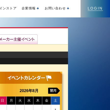
LOGIN
インストア
企業情報
お問い合わせ
開く
開く
2026年8月
日
月
火
水
木
金
土