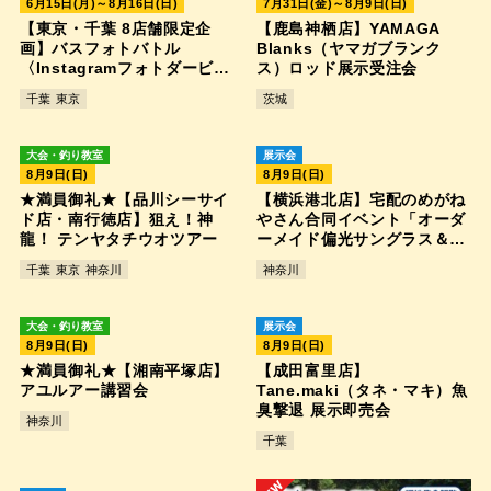
6月15日(月)～8月16日(日)
7月31日(金)～8月9日(日)
【東京・千葉 8店舗限定企
【鹿島神栖店】YAMAGA
画】バスフォトバトル
Blanks（ヤマガブランク
〈Instagramフォトダービ
ス）ロッド展示受注会
ー〉
千葉
東京
茨城
大会・釣り教室
展示会
8月9日(日)
8月9日(日)
★満員御礼★【品川シーサイ
【横浜港北店】宅配のめがね
ド店・南行徳店】狙え！神
やさん合同イベント「オーダ
龍！ テンヤタチウオツアー
ーメイド偏光サングラス＆ナ
イトオレンジ受注会」
千葉
東京
神奈川
神奈川
大会・釣り教室
展示会
8月9日(日)
8月9日(日)
★満員御礼★【湘南平塚店】
【成田富里店】
アユルアー講習会
Tane.maki（タネ・マキ）魚
臭撃退 展示即売会
神奈川
千葉