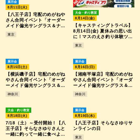
展示会
8月11日(火)
大会・釣り教室
【八王子店】宅配のめがねや
8月14日(金)
さん合同イベント「オーダー
【キャスティングトラベル】
メイド偏光サングラス＆ナイ
8月14日(金) 夏休みの思い出
トオレンジ受注会」
東京
に！マスのえさ釣り体験ツア
ー
東京
展示会
展示会
8月15日(土)
8月16日(日)
【横浜磯子店】宅配のめがね
【湘南平塚店】宅配のめがね
やさん合同イベント「オーダ
やさん合同イベント「オーダ
ーメイド偏光サングラス＆ナ
ーメイド偏光サングラス＆ナ
イトオレンジ受注会」
イトオレンジ受注会」
神奈川
神奈川
大会・釣り教室
展示会
8月18日(火)
8月19日(水)
7/18（土）～受付開始！【八
【八王子店】そらなさゆりサ
王子店】そらなさゆりさんと
ンラインの日
一緒に釣って一緒に食べよ
東京
う！