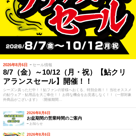
2026年8月6日
セール情報
8/7（金）～10/12（月・祝）【鮎クリ
アランスセール】開催！！
シーズン真っただ中！！鮎ファンの皆様へおくる、特別企画！！ 当社オススメ
の鮎ウェア・鮎用品を大ご奉仕！！ お得な機会をお見逃しなく！！（一部対象
外商品がございます） 〈開催期間…
2026年8月6日
お盆期間の営業時間のご案内
お知らせ
2026年8月6日