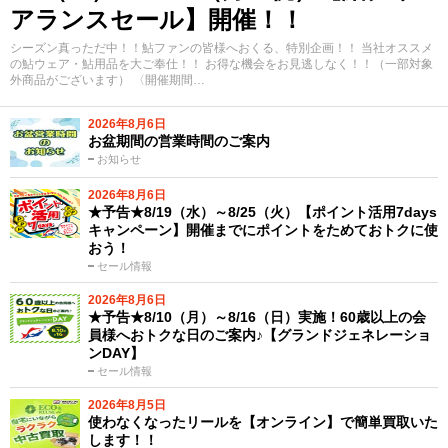
アランスセール】開催！！
シーズン真っただ中！！鮎ファンの皆様へおくる、特別企画！！ 当社オススメ
の鮎ウェア・鮎用品を大ご奉仕！！ お得な機会をお見逃しなく！！（一部対象
外商品がございます） 〈開催期間…
2026年8月6日
お盆期間の営業時間のご案内
お知らせ
2026年8月6日
★予告★8/19（水）～8/25（火）【ポイント活用7days
キャンペーン】開催までにポイントをためておトクに使
おう！
セール情報
2026年8月6日
★予告★8/10（月）～8/16（日）実施！60歳以上の会
員様へおトクな日のご案内♪【グランドジェネレーショ
ンDAY】
セール情報
2026年8月5日
使わなくなったリールを【オンライン】で簡単買取いた
します！！