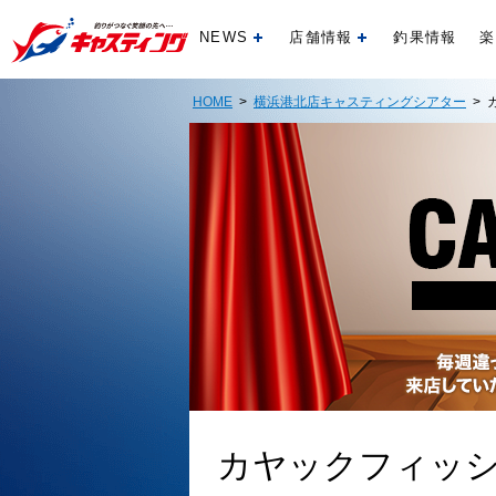
NEWS
店舗情報
釣果情報
楽
開く
開く
HOME
>
横浜港北店キャスティングシアター
> 
カヤックフィッ