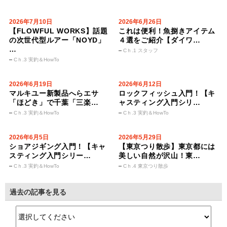
2026年7月10日
2026年6月26日
【FLOWFUL WORKS】話題
これは便利！魚捌きアイテム
の次世代型ルアー「NOYD」
４選をご紹介【ダイワ…
…
Cｈ.1 スタッフ
Cｈ.3 実釣＆HowTo
2026年6月19日
2026年6月12日
マルキユー新製品へらエサ
ロックフィッシュ入門！【キ
「ほどき」で千葉「三楽…
ャスティング入門シリ…
Cｈ.3 実釣＆HowTo
Cｈ.3 実釣＆HowTo
2026年6月5日
2026年5月29日
ショアジギング入門！【キャ
【東京つり散歩】東京都には
スティング入門シリー…
美しい自然が沢山！東…
Cｈ.3 実釣＆HowTo
Cｈ.4 東京つり散歩
過去の記事を見る