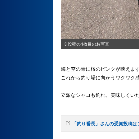
※投稿の4枚目のお写真
海と空の青に桜のピンクが映えま
これから釣り場に向かうワクワク
立派なシャコも釣れ、美味しくい
「釣り番長」さんの受賞投稿は