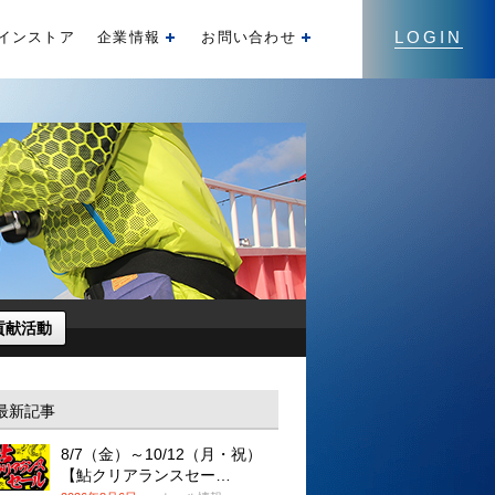
LOGIN
インストア
企業情報
お問い合わせ
開く
開く
貢献活動
最新記事
8/7（金）～10/12（月・祝）
【鮎クリアランスセー…