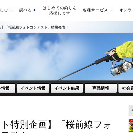
はじめての釣りを
しむ
調べる
各種サービス
オンラ
開く
開く
開く
応援します
画】「桜前線フォトコンテスト」結果発表！
ル情報
イベント情報
イベント結果
商品情報
社会
ト特別企画】「桜前線フォ