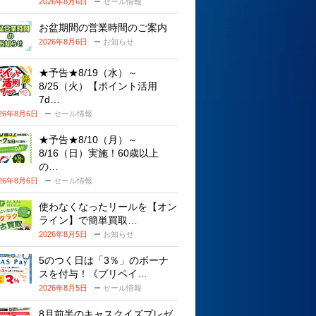
2026年8月6日
セール情報
お盆期間の営業時間のご案内
2026年8月6日
お知らせ
★予告★8/19（水）～
8/25（火）【ポイント活用
7d…
026年8月6日
セール情報
★予告★8/10（月）～
8/16（日）実施！60歳以上
の…
026年8月6日
セール情報
使わなくなったリールを【オン
ライン】で簡単買取…
2026年8月5日
お知らせ
5のつく日は「3％」のボーナ
スを付与！《プリペイ…
2026年8月5日
セール情報
8月前半のキャスクイズプレゼ