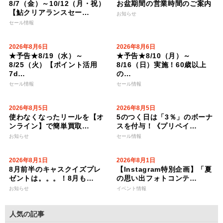
8/7（金）～10/12（月・祝）
お盆期間の営業時間のご案内
【鮎クリアランスセー…
お知らせ
セール情報
2026年8月6日
2026年8月6日
★予告★8/19（水）～
★予告★8/10（月）～
8/25（火）【ポイント活用
8/16（日）実施！60歳以上
7d…
の…
セール情報
セール情報
2026年8月5日
2026年8月5日
使わなくなったリールを【オ
5のつく日は「3％」のボーナ
ンライン】で簡単買取…
スを付与！《プリペイ…
お知らせ
セール情報
2026年8月1日
2026年8月1日
8月前半のキャスクイズプレ
【Instagram特別企画】「夏
ゼントは。。。！8月も…
の思い出フォトコンテ…
お知らせ
イベント情報
人気の記事