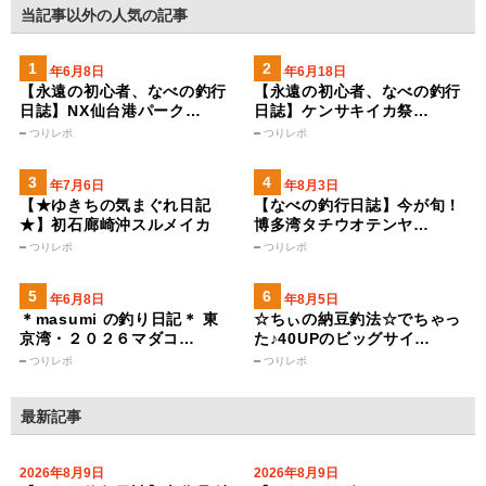
当記事以外の人気の記事
2024年6月8日
2024年6月18日
【永遠の初心者、なべの釣行
【永遠の初心者、なべの釣行
日誌】NX仙台港パーク…
日誌】ケンサキイカ祭…
つりレポ
つりレポ
2023年7月6日
2025年8月3日
【★ゆきちの気まぐれ日記
【なべの釣行日誌】今が旬！
★】初石廊崎沖スルメイカ
博多湾タチウオテンヤ…
つりレポ
つりレポ
2026年6月8日
2026年8月5日
＊masumi の釣り日記＊ 東
☆ちぃの納豆釣法☆でちゃっ
京湾・２０２６マダコ…
た♪40UPのビッグサイ…
つりレポ
つりレポ
最新記事
2026年8月9日
2026年8月9日