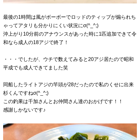
最後の1時間は風がボーボーでロッドのティップが煽られち
ゃってアタリも分かりにくい状況にσ(^_^;)
沖上がり10分前のアナウンスがあった時に1匹追加できて令
和なら成人の18アジで終了！
・・・でしたが、ウチで数えてみると20アジ居たので昭和
平成でも成人できてました笑
同船したライトアジの竿頭が28だったので私のくせに出来
杉くんですねσ(^_^;)
この釣果は千加さんとお仲間さん達のおかげです！！
感謝しかないです♪