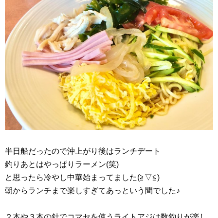
半日船だったので沖上がり後はランチデート
釣りあとはやっぱりラーメン(笑)
と思ったら冷やし中華始まってました(≧▽≦)
朝からランチまで楽しすぎてあっという間でした♪
２本や３本の針でコマセを使うライトアジは数釣りが楽し