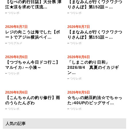
【なべの釣行日誌】大分県 津
【まなみんが行くワクワクつ
江★涼を求めて渓流…
りさんぽ】第152話～…
つりレポ
つりレポ
2026年8月7日
2026年8月7日
レジの向こうは海でした【ボ
【まなみんが行くワクワクつ
ートでアジin横浜ベイ…
りさんぽ】第151話～…
つりグルメ
つりレポ
2026年8月6日
2026年8月6日
【つづちゃん今日ドコ行こ】
「しまこの釣り日和」
マルイカ♪～小湊～
2026/8/4 真夏のイカジギ
ン…
つりレポ
つりレポ
2026年8月6日
2026年8月5日
【こんちゃんの釣り修行】雨
☆ちぃの納豆釣法☆でちゃっ
のうらたんざわ
た♪40UPのビッグサイ…
つりレポ
つりレポ
人気の記事