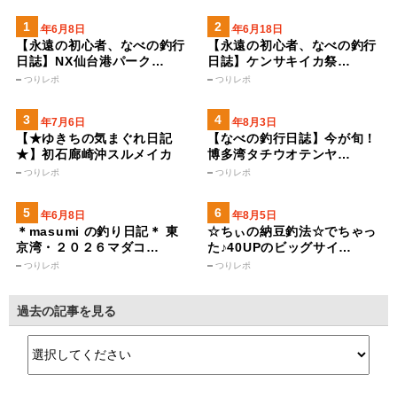
2024年6月8日
2024年6月18日
【永遠の初心者、なべの釣行
【永遠の初心者、なべの釣行
日誌】NX仙台港パーク…
日誌】ケンサキイカ祭…
つりレポ
つりレポ
2023年7月6日
2025年8月3日
【★ゆきちの気まぐれ日記
【なべの釣行日誌】今が旬！
★】初石廊崎沖スルメイカ
博多湾タチウオテンヤ…
つりレポ
つりレポ
2026年6月8日
2026年8月5日
＊masumi の釣り日記＊ 東
☆ちぃの納豆釣法☆でちゃっ
京湾・２０２６マダコ…
た♪40UPのビッグサイ…
つりレポ
つりレポ
過去の記事を見る