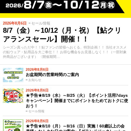
2026年8月6日
セール情報
8/7（金）～10/12（月・祝）【鮎クリ
アランスセール】開催！！
シーズン真っただ中！！鮎ファンの皆様へおくる、特別企画！！ 当社オススメ
の鮎ウェア・鮎用品を大ご奉仕！！ お得な機会をお見逃しなく！！（一部対象
外商品がございます） 〈開催期間…
2026年8月6日
お盆期間の営業時間のご案内
お知らせ
2026年8月6日
★予告★8/19（水）～8/25（火）【ポイント活用7days
キャンペーン】開催までにポイントをためておトクに使
おう！
セール情報
2026年8月6日
★予告★8/10（月）～8/16（日）実施！60歳以上の会