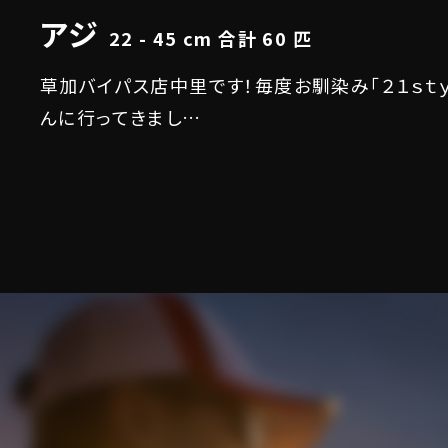
アジ
22 - 45 cm 合計 60 匹
草加バイパス店中里です！毎度お馴染み「２１ｓｔｙ
んに行ってきまし…