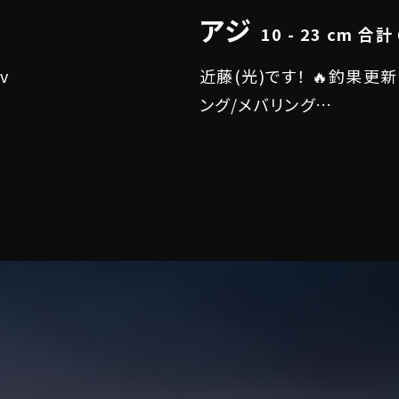
アジ
10 - 23 cm 合計
v
近藤(光)です！ 🔥釣果更新🔥 本日も木更津沖堤防にアジ
ング/メバリング…