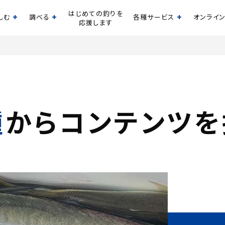
はじめての釣りを
しむ
調べる
各種サービス
オンライ
開く
開く
開く
応援します
種
からコンテンツを