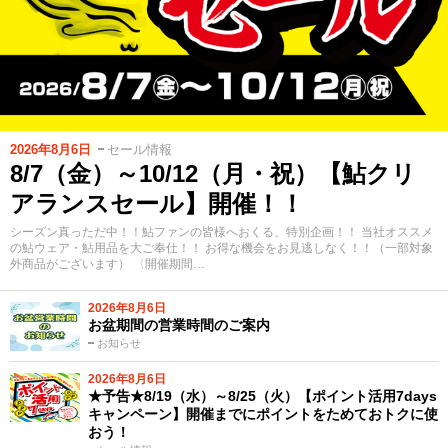
2026年8月6日
セール情報
8/7（金）～10/12（月・祝）【鮎クリ
アランスセール】開催！！
シーズン真っただ中！！鮎ファンの皆様へおくる、特別企画！！ 当社オススメ
の鮎ウェア・鮎用品を大ご奉仕！！ お得な機会をお見逃しなく！！（一部対象
外商品がございます） 〈開催期間…
2026年8月6日
お盆期間の営業時間のご案内
お知らせ
2026年8月6日
★予告★8/19（水）～8/25（火）【ポイント活用7days
キャンペーン】開催までにポイントをためておトクに使
おう！