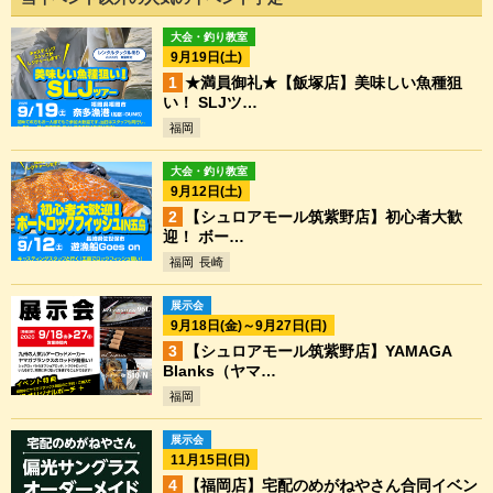
大会・釣り教室
9月19日(土)
★満員御礼★【飯塚店】美味しい魚種狙
い！ SLJツ…
福岡
大会・釣り教室
9月12日(土)
【シュロアモール筑紫野店】初心者大歓
迎！ ボー…
福岡
長崎
展示会
9月18日(金)～9月27日(日)
【シュロアモール筑紫野店】YAMAGA
Blanks（ヤマ…
福岡
展示会
11月15日(日)
【福岡店】宅配のめがねやさん合同イベン