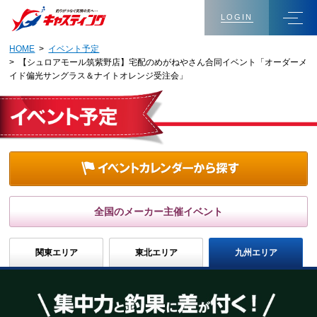
LOGIN
HOME
>
イベント予定
> 【シュロアモール筑紫野店】宅配のめがねやさん合同イベント「オーダーメ
イド偏光サングラス＆ナイトオレンジ受注会」
全国のメーカー主催イベント
関東エリア
東北エリア
九州エリア