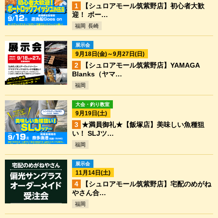
【シュロアモール筑紫野店】初心者大歓
迎！ ボー…
福岡
長崎
展示会
9月18日(金)～9月27日(日)
【シュロアモール筑紫野店】YAMAGA
Blanks（ヤマ…
福岡
大会・釣り教室
9月19日(土)
★満員御礼★【飯塚店】美味しい魚種狙
い！ SLJツ…
福岡
展示会
11月14日(土)
【シュロアモール筑紫野店】宅配のめがね
やさん合…
福岡