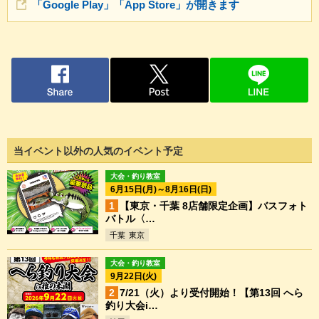
「Google Play」「App Store」が開きます
当イベント以外の人気のイベント予定
大会・釣り教室
6月15日(月)～8月16日(日)
【東京・千葉 8店舗限定企画】バスフォト
バトル〈…
千葉
東京
大会・釣り教室
9月22日(火)
7/21（火）より受付開始！【第13回 へら
釣り大会i…