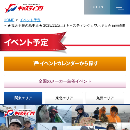
LOGIN
HOME
>
イベント予定
> ★荒天予報の為中止★ 2025/11/1(土) キャスティングカワハギ大会 in三崎港
全国のメーカー主催イベント
関東エリア
東北エリア
九州エリア