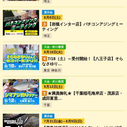
埼玉
展示会
8月8日(土)
【岩槻インター店】バチコンアジングミー
ティング
埼玉
大会・釣り教室
8月18日(火)
7/18（土）～受付開始！【八王子店】そら
なさゆり…
東京
神奈川
大会・釣り教室
9月12日(土)
★満員御礼★【千葉稲毛海岸店・茂原店・
成田富里…
千葉
展示会
7月31日(金)～8月9日(日)