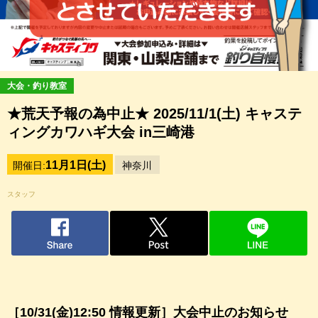
大会・釣り教室
★荒天予報の為中止★ 2025/11/1(土) キャステ
ィングカワハギ大会 in三崎港
11月1日(土)
開催日:
神奈川
スタッフ
［10/31(金)12:50 情報更新］大会中止のお知らせ