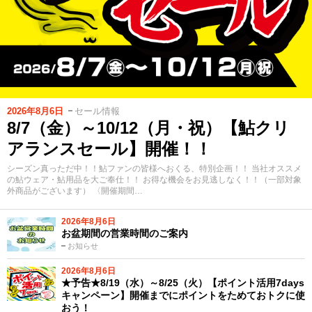
2026年8月6日
セール情報
8/7（金）～10/12（月・祝）【鮎クリ
アランスセール】開催！！
シーズン真っただ中！！鮎ファンの皆様へおくる、特別企画！！ 当社オススメ
の鮎ウェア・鮎用品を大ご奉仕！！ お得な機会をお見逃しなく！！（一部対象
外商品がございます） 〈開催期間…
2026年8月6日
お盆期間の営業時間のご案内
お知らせ
2026年8月6日
★予告★8/19（水）～8/25（火）【ポイント活用7days
キャンペーン】開催までにポイントをためておトクに使
おう！