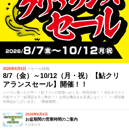
2026年8月6日
セール情報
8/7（金）～10/12（月・祝）【鮎クリ
アランスセール】開催！！
シーズン真っただ中！！鮎ファンの皆様へおくる、特別企画！！ 当社オススメ
の鮎ウェア・鮎用品を大ご奉仕！！ お得な機会をお見逃しなく！！（一部対象
外商品がございます） 〈開催期間…
2026年8月6日
お盆期間の営業時間のご案内
お知らせ