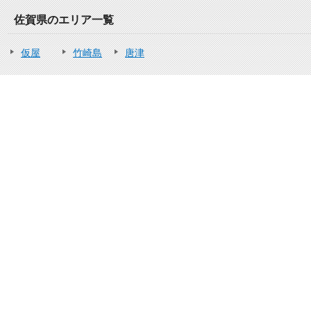
佐賀県のエリア一覧
仮屋
竹崎島
唐津