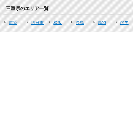
三重県のエリア一覧
尾鷲
四日市
松阪
長島
鳥羽
的矢