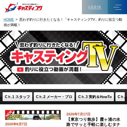
LOGIN
HOME
> 思わず釣りに行きたくなる！「キャスティングTV」釣りに役立つ動
画が満載！
Cｈ.1 スタッフ
Cｈ.2 メーカー・プロ
Cｈ.3 実釣＆HowTo
Cｈ.
2026年7月17日
【東京つり散歩】霞ヶ浦の水
2026年8月7日
路でサッと手軽に楽しむタナ