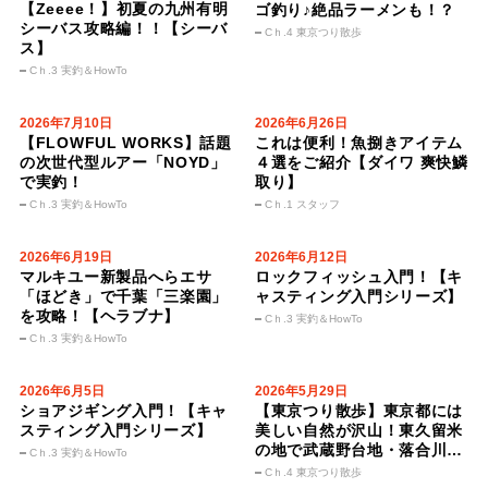
【Zeeee！】初夏の九州有明
ゴ釣り♪絶品ラーメンも！？
シーバス攻略編！！【シーバ
Cｈ.4 東京つり散歩
ス】
Cｈ.3 実釣＆HowTo
2026年7月10日
2026年6月26日
【FLOWFUL WORKS】話題
これは便利！魚捌きアイテム
の次世代型ルアー「NOYD」
４選をご紹介【ダイワ 爽快鱗
で実釣！
取り】
Cｈ.3 実釣＆HowTo
Cｈ.1 スタッフ
2026年6月19日
2026年6月12日
マルキユー新製品へらエサ
ロックフィッシュ入門！【キ
「ほどき」で千葉「三楽園」
ャスティング入門シリーズ】
を攻略！【ヘラブナ】
Cｈ.3 実釣＆HowTo
Cｈ.3 実釣＆HowTo
2026年6月5日
2026年5月29日
ショアジギング入門！【キャ
【東京つり散歩】東京都には
スティング入門シリーズ】
美しい自然が沢山！東久留米
の地で武蔵野台地・落合川の
Cｈ.3 実釣＆HowTo
自然の営みを学ぶ
Cｈ.4 東京つり散歩