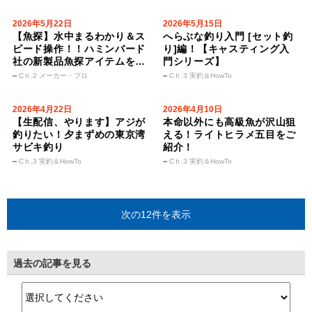
2026年5月22日
2026年5月15日
【魚探】水中まるわかり＆ス
へらぶな釣り入門 [セット釣
ピード操作！！ハミンバード
り]編！【キャスティング入
社の新製品魚探アイテムをご
門シリーズ】
紹介！！【HUMMINBIRD】
Cｈ.2 メーカー・プロ
Cｈ.3 実釣＆HowTo
2026年4月22日
2026年4月10日
【生配信、やります】アジが
本命以外にも高級魚が沢山狙
釣りたい！夕まずめの東京湾
える！ライトヒラメ五目をご
サビキ釣り
紹介！
Cｈ.3 実釣＆HowTo
Cｈ.3 実釣＆HowTo
次の12件を表示
過去の記事を見る