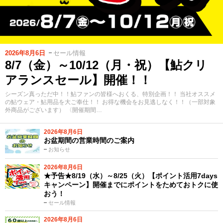
2026年8月6日
セール情報
8/7（金）～10/12（月・祝）【鮎クリ
アランスセール】開催！！
シーズン真っただ中！！鮎ファンの皆様へおくる、特別企画！！ 当社オススメ
の鮎ウェア・鮎用品を大ご奉仕！！ お得な機会をお見逃しなく！！（一部対象
外商品がございます） 〈開催期間…
2026年8月6日
お盆期間の営業時間のご案内
お知らせ
2026年8月6日
★予告★8/19（水）～8/25（火）【ポイント活用7days
キャンペーン】開催までにポイントをためておトクに使
おう！
セール情報
2026年8月6日