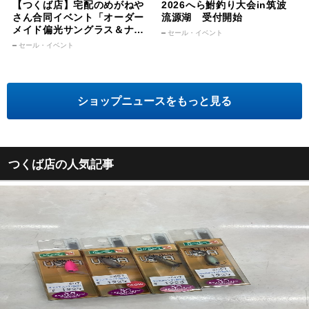
【つくば店】宅配のめがねや
2026へら鮒釣り大会in筑波
さん合同イベント「オーダー
流源湖 受付開始
メイド偏光サングラス＆ナイ
セール・イベント
トオレンジ受注会」
セール・イベント
ショップニュースをもっと見る
つくば店の人気記事