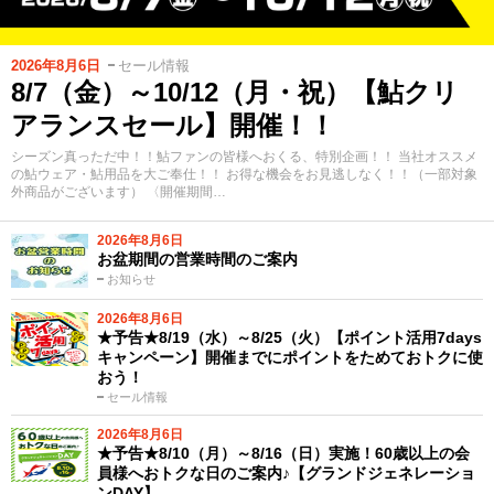
2026年8月6日
セール情報
8/7（金）～10/12（月・祝）【鮎クリ
アランスセール】開催！！
シーズン真っただ中！！鮎ファンの皆様へおくる、特別企画！！ 当社オススメ
の鮎ウェア・鮎用品を大ご奉仕！！ お得な機会をお見逃しなく！！（一部対象
外商品がございます） 〈開催期間…
2026年8月6日
お盆期間の営業時間のご案内
お知らせ
2026年8月6日
★予告★8/19（水）～8/25（火）【ポイント活用7days
キャンペーン】開催までにポイントをためておトクに使
おう！
セール情報
2026年8月6日
★予告★8/10（月）～8/16（日）実施！60歳以上の会
員様へおトクな日のご案内♪【グランドジェネレーショ
ンDAY】