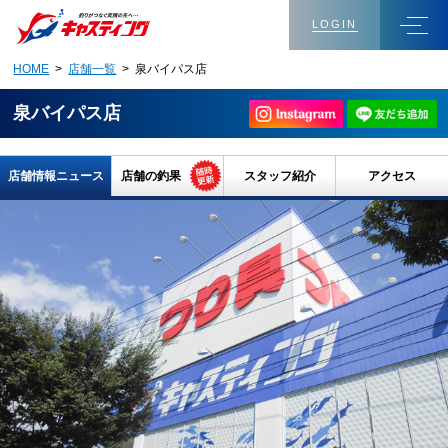
LOGIN
HOME
>
店舗一覧
> 泉バイパス店
泉バイパス店
店舗情報ニュース
店舗の釣果
スタッフ紹介
アクセス