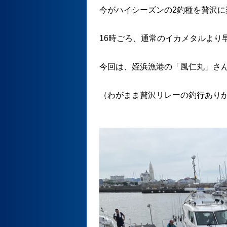
今がハイシーズンの2釣種を贅沢に
16時ごろ、通常のイカメタルより
今回は、姪浜漁港の「風仁丸」さ
（わがまま贅沢リレーの釣行あり