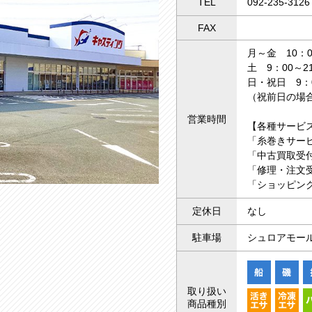
TEL
092-235-3126
FAX
月～金 10：0
土 9：00～2
日・祝日 9：0
（祝前日の場合
営業時間
【各種サービ
「糸巻きサー
「中古買取受付
「修理・注文受
「ショッピング
定休日
なし
駐車場
シュロアモール
取り扱い
商品種別