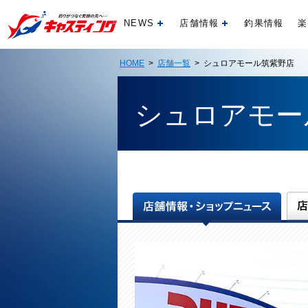
NEWS
店舗情報
釣果情報
楽
開く
開く
HOME
>
店舗一覧
> シュロアモール筑紫野店
シュロアモー