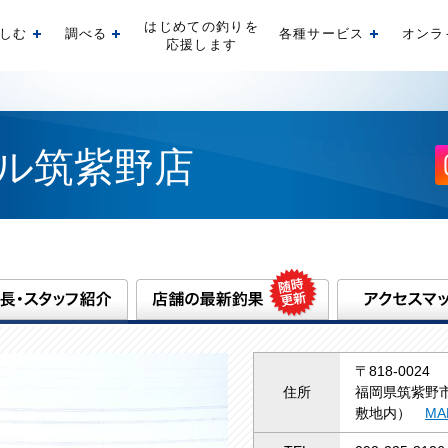
はじめての釣りを
しむ
調べる
各種サービス
オンラ
開く
開く
開く
応援します
ル筑紫野店
〒818-0024
住所
福岡県筑紫野市
敷地内）
MA