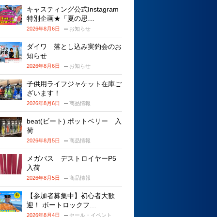
キャスティング公式Instagram
特別企画★「夏の思…
2026年8月6日
お知らせ
ダイワ 落とし込み実釣会のお
知らせ
2026年8月6日
お知らせ
子供用ライフジャケット在庫ご
ざいます！
2026年8月6日
商品情報
beat(ビート) ポットベリー 入
荷
2026年8月5日
商品情報
メガバス デストロイヤーP5
入荷
2026年8月5日
商品情報
【参加者募集中】初心者大歓
迎！ ボートロックフ…
2026年8月4日
セール・イベント