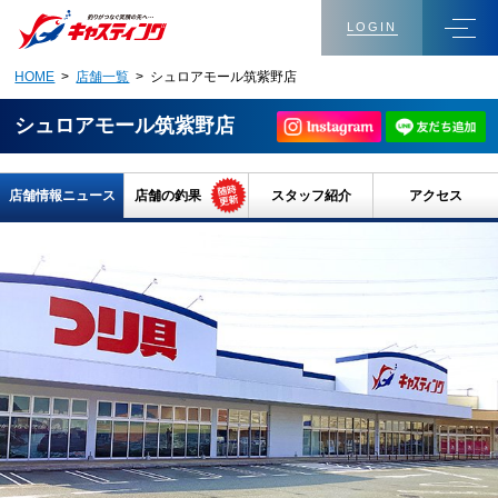
LOGIN
HOME
>
店舗一覧
> シュロアモール筑紫野店
シュロアモール筑紫野店
店舗情報ニュース
店舗の釣果
スタッフ紹介
アクセス