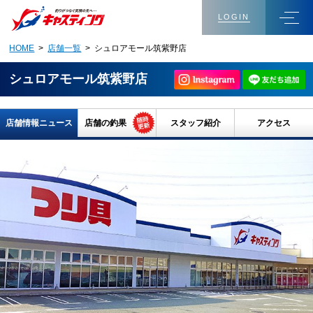
LOGIN
HOME
>
店舗一覧
> シュロアモール筑紫野店
シュロアモール筑紫野店
店舗情報ニュース
店舗の釣果
スタッフ紹介
アクセス