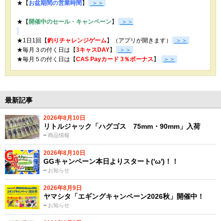
★【
お盆期間の営業時間
】
＞＞
★【
開催中のセール・キャンペーン
】
＞＞
★1日1回【
釣りチャレンジゲーム
】（アプリが開きます）
＞＞
★毎月３の付く日は【
3キャスDAY
】
＞＞
★
毎月５の付く日は【
CAS Payカード 3％ボーナス
】
＞＞
最新記事
2026年8月10日
リトルジャック「ハグゴス 75mm・90mm」入荷
商品情報
2026年8月10日
GGキャンペーン本日よりスタート('ω')！！
お知らせ
2026年8月9日
ヤマシタ「エギングキャンペーン2026秋」開催中！
お知らせ