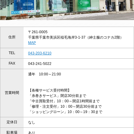
〒261-0005
住所
千葉県千葉市美浜区稲毛海岸3-1-37（紳士服のコナカ2階）
MAP
TEL
043-203-6210
FAX
043-241-5022
通年 10:00～21:00
【各種サービス受付時間】
営業時間
「糸巻きサービス」閉店30分前まで
「中古買取受付」10：00～閉店1時間前まで
「修理・注文受付」10：00～閉店30分前まで
「ショッピングローン」10：00～19：30まで
定休日
なし
駐車場
あり