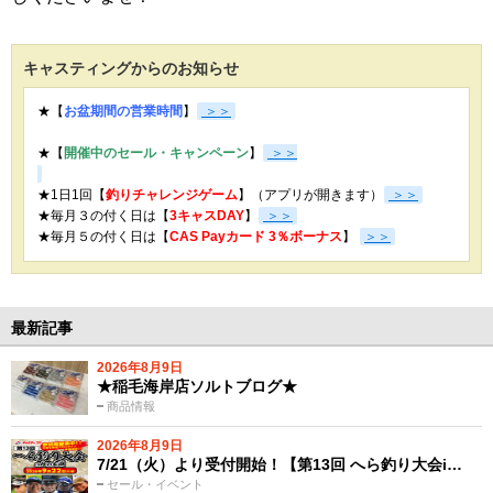
キャスティングからのお知らせ
★【
お盆期間の営業時間
】
＞＞
★【
開催中のセール・キャンペーン
】
＞＞
★1日1回【
釣りチャレンジゲーム
】（アプリが開きます）
＞＞
★毎月３の付く日は【
3キャスDAY
】
＞＞
★
毎月５の付く日は【
CAS Payカード 3％ボーナス
】
＞＞
最新記事
2026年8月9日
★稲毛海岸店ソルトブログ★
商品情報
2026年8月9日
7/21（火）より受付開始！【第13回 へら釣り大会i…
セール・イベント