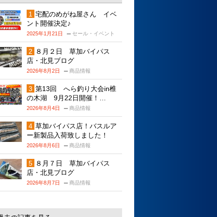
宅配のめがね屋さん イベ
ント開催決定♪
2025年1月21日
セール・イベント
８月２日 草加バイパス
店・北見ブログ
2026年8月2日
商品情報
第13回 へら釣り大会in椎
の木湖 9月22日開催！…
2026年8月4日
商品情報
草加バイパス店！バスルア
ー新製品入荷致しました！
2026年8月6日
商品情報
８月７日 草加バイパス
店・北見ブログ
2026年8月7日
商品情報