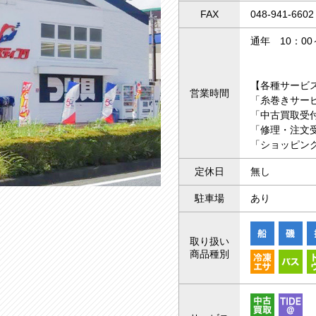
FAX
048-941-6602
通年 10：00
【各種サービ
営業時間
「糸巻きサー
「中古買取受付
「修理・注文受
「ショッピング
定休日
無し
駐車場
あり
取り扱い
商品種別