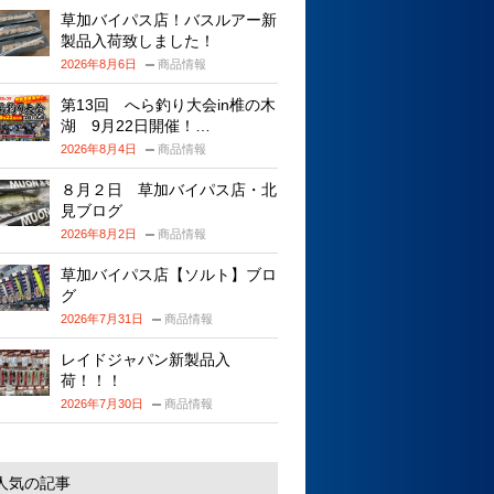
草加バイパス店！バスルアー新
製品入荷致しました！
2026年8月6日
商品情報
第13回 へら釣り大会in椎の木
湖 9月22日開催！…
2026年8月4日
商品情報
８月２日 草加バイパス店・北
見ブログ
2026年8月2日
商品情報
草加バイパス店【ソルト】ブロ
グ
2026年7月31日
商品情報
レイドジャパン新製品入
荷！！！
2026年7月30日
商品情報
人気の記事