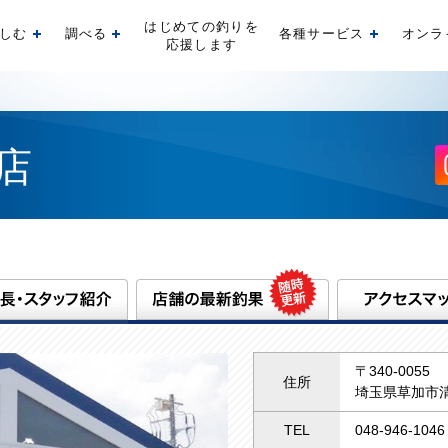
はじめての釣りを
しむ
調べる
各種サービス
オンラ
開く
開く
開く
応援します
店
〒340-0055
住所
埼玉県草加市清
TEL
048-946-1046