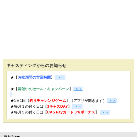
キャスティングからのお知らせ
★【
お盆期間の営業時間
】
＞＞
★【
開催中のセール・キャンペーン
】
＞＞
★1日1回【
釣りチャレンジゲーム
】（アプリが開きます）
＞＞
★毎月３の付く日は【
3キャスDAY
】
＞＞
★
毎月５の付く日は【
CAS Payカード 3％ボーナス
】
＞＞