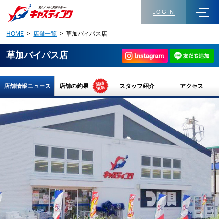
LOGIN
HOME
>
店舗一覧
> 草加バイパス店
草加バイパス店
店舗情報ニュース
店舗の釣果
スタッフ紹介
アクセス