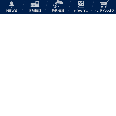
NEWS
店舗情報
釣果情報
HOW TO
キャスティングからのお知らせ
2026年8月6日
お盆期間の営業時間のご案内
お知らせ
2026年8月6日
★予告★8/19（水）～8/25（火）【ポイント活用7days
キャンペーン】開催までにポイントをためておトクに使
おう！
セール情報
2026年8月6日
★予告★8/10（月）～8/16（日）実施！60歳以上の会
員様へおトクな日のご案内♪【グランドジェネレーショ
ンDAY】
セール情報
キャスティングからのお知らせをもっと見る