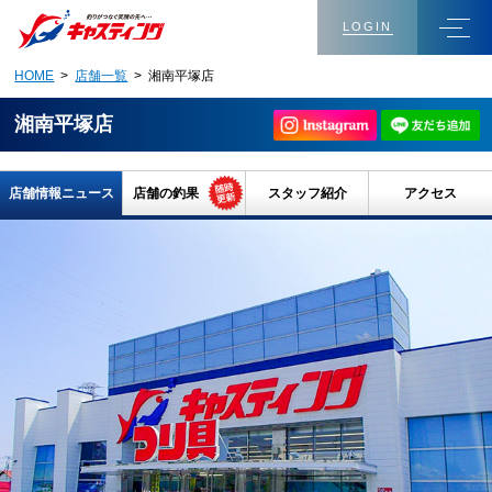
LOGIN
HOME
>
店舗一覧
> 湘南平塚店
湘南平塚店
店舗情報ニュース
店舗の釣果
スタッフ紹介
アクセス