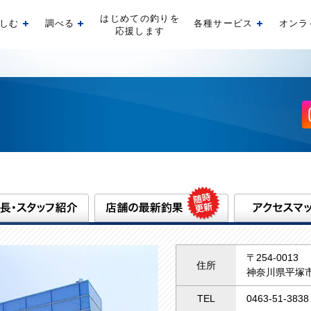
はじめての釣りを
しむ
調べる
各種サービス
オンラ
開く
開く
開く
応援します
〒254-0013
住所
神奈川県平塚市
TEL
0463-51-3838