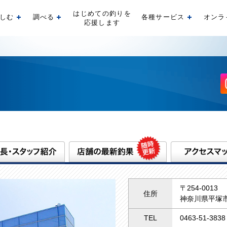
はじめての釣りを
しむ
調べる
各種サービス
オンラ
開く
開く
開く
応援します
〒254-0013
住所
神奈川県平塚市
TEL
0463-51-3838