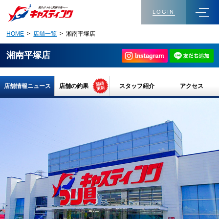
LOGIN
HOME
>
店舗一覧
> 湘南平塚店
湘南平塚店
店舗情報ニュース
店舗の釣果
スタッフ紹介
アクセス