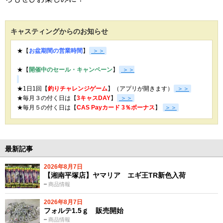
キャスティングからのお知らせ
★【
お盆期間の営業時間
】
＞＞
★【
開催中のセール・キャンペーン
】
＞＞
★1日1回【
釣りチャレンジゲーム
】（アプリが開きます）
＞＞
★毎月３の付く日は【
3キャスDAY
】
＞＞
★
毎月５の付く日は【
CAS Payカード 3％ボーナス
】
＞＞
最新記事
2026年8月7日
【湘南平塚店】ヤマリア エギ王TR新色入荷
商品情報
2026年8月7日
フォルテ1.5ｇ 販売開始
商品情報