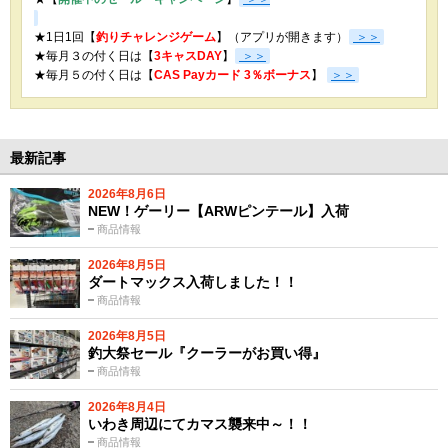
★1日1回【
釣りチャレンジゲーム
】（アプリが開きます）
＞＞
★毎月３の付く日は【
3キャスDAY
】
＞＞
★
毎月５の付く日は【
CAS Payカード 3％ボーナス
】
＞＞
最新記事
2026年8月6日
NEW！ゲーリー【ARWピンテール】入荷
商品情報
2026年8月5日
ダートマックス入荷しました！！
商品情報
2026年8月5日
釣大祭セール『クーラーがお買い得』
商品情報
2026年8月4日
いわき周辺にてカマス襲来中～！！
商品情報